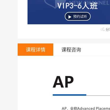
上课地区
武广40楼
武广48楼
武广28
预约试听
中南22楼
中南35楼
华科
分
全封闭
课程详情
课程咨询