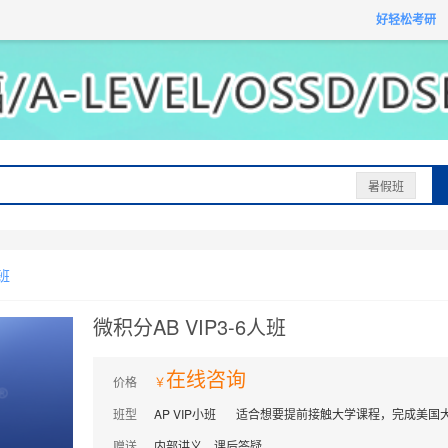
获取验证码
请妥善保存您的密码
3.请使用其他账号登录
好轻松考研
4.请联系官方客服
登录
登录
下一步
立即登录
知道了
提交预约
保存新密码
密码登录
验证码登录
收不到验证码?
忘记密码?
为了确保您的帐号安全
收不到验证码?
请勿将帐号信息提供给他人/机构
忘记密码?
首次登录自动注册
暑假班
小班
微积分AB VIP3-6人班
在线咨询
价格
班型
AP VIP小班
适合想要提前接触大学课程，完成美国
赠送
内部讲义，课后答疑