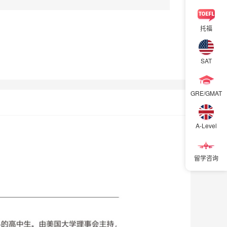
徐东13楼
徐东19楼
中南16楼
托福
二七
留学汉口
留学武昌
SAT
立即购买
GRE/GMAT
A-Level
留学咨询