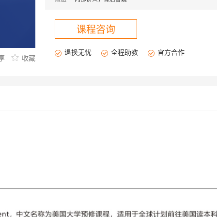
楼
武大2楼
武大3楼
武大4楼
鲁巷2楼
鲁巷3楼
课程咨询
丰颐
湖大
汉阳
枫叶
南湖
司门口
光谷
退换无忧
全程助教
官方合作
享
收藏
课程咨询